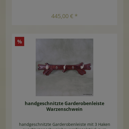
aus einer GeweihspitzeMaße ca 125 x 50cmFoto
zeigt Beispiel
In den Warenkorb
445,00 € *
%
handgeschnitzte Garderobenleiste
Warzenschwein
handgeschnitzte Garderobenleiste mit 3 Haken