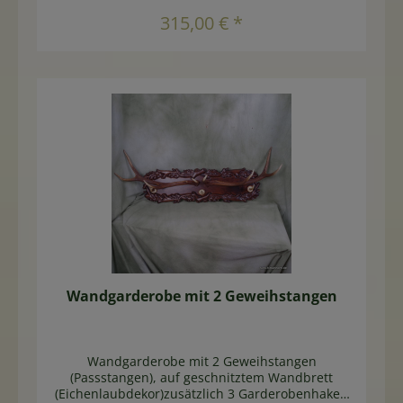
In den Warenkorb
315,00 € *
Wandgarderobe mit 2 Geweihstangen
Wandgarderobe mit 2 Geweihstangen
(Passstangen), auf geschnitztem Wandbrett
(Eichenlaubdekor)zusätzlich 3 Garderobenhaken