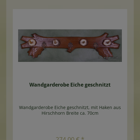
Wandgarderobe Eiche geschnitzt
Wandgarderobe Eiche geschnitzt, mit Haken aus
Hirschhorn Breite ca. 70cm
In den Warenkorb
274,00 € *