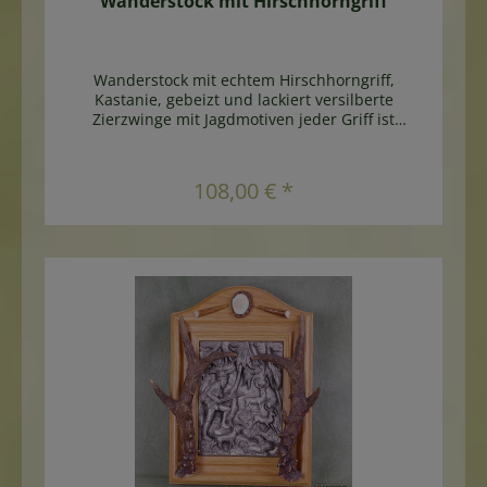
Wanderstock mit Hirschhorngriff
Wanderstock mit echtem Hirschhorngriff,
Kastanie, gebeizt und lackiert versilberte
Zierzwinge mit Jagdmotiven jeder Griff ist
einzigartig - Artikelfotos zeigen Beispiele Länge
ca. 90cm
In den Warenkorb
108,00 € *