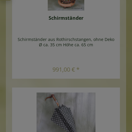
Schirmständer
Schirmständer aus Rothirschstangen, ohne Deko
Ø ca. 35 cm Höhe ca. 65 cm
In den Warenkorb
991,00 € *