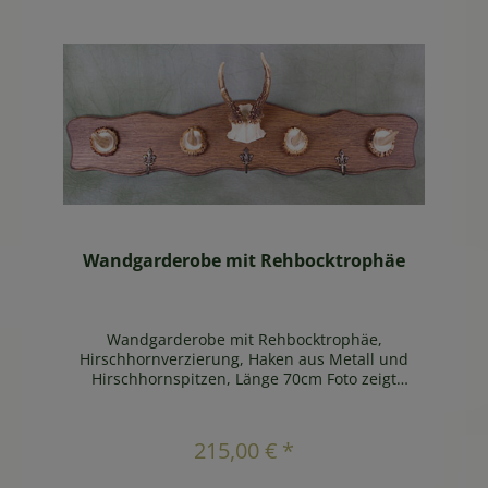
Wandgarderobe mit Rehbocktrophäe
Wandgarderobe mit Rehbocktrophäe,
Hirschhornverzierung, Haken aus Metall und
Hirschhornspitzen, Länge 70cm Foto zeigt
Beispiel !
In den Warenkorb
215,00 € *