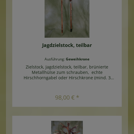
Jagdzielstock, teilbar
Ausführung:
Geweihkrone
Zielstock, Jagdzielstock, teilbar, brünierte
Metallhülse zum schrauben, echte
Hirschhorngabel oder Hirschkrone (mind. 3
Enden) zum Auflegen des Gewehres, versilberte
Zierhülse mit Hirschmotiv Länge ca. 180cm, Höhe
bis zur Gewehrauflage ca.170cm
In den Warenkorb
98,00 € *