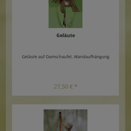
verwendet Länge geschlossen: ca.
95cmDurchmesser Schirmdach:
110cmÖffnungsmechanismus: HandöffnerAnzahl
Streben: 8
Geläute
Geläute auf Damschaufel, Wandaufhängung
In den Warenkorb
27,50 € *