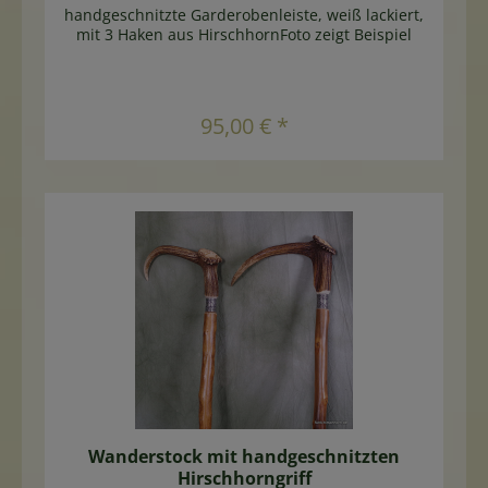
handgeschnitzte Garderobenleiste, weiß lackiert,
mit 3 Haken aus HirschhornFoto zeigt Beispiel
In den Warenkorb
95,00 € *
Wanderstock mit handgeschnitzten
Hirschhorngriff